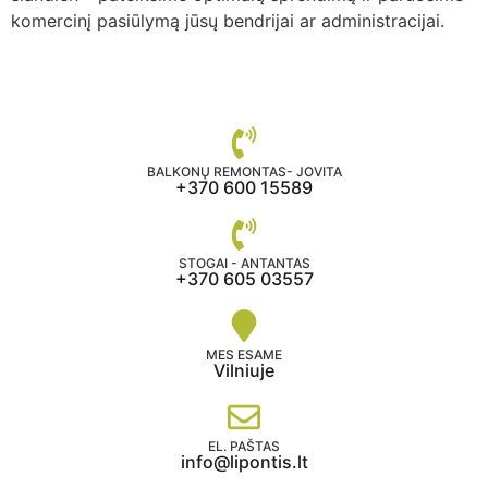
komercinį pasiūlymą jūsų bendrijai ar administracijai.
BALKONŲ REMONTAS- JOVITA
+370 600 15589
STOGAI - ANTANTAS
+370 605 03557
MES ESAME
Vilniuje
EL. PAŠTAS
info@lipontis.lt