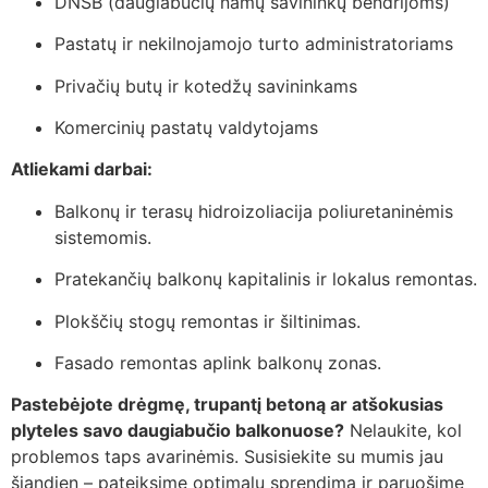
DNSB (daugiabučių namų savininkų bendrijoms)
Pastatų ir nekilnojamojo turto administratoriams
Privačių butų ir kotedžų savininkams
Komercinių pastatų valdytojams
Atliekami darbai:
Balkonų ir terasų hidroizoliacija poliuretaninėmis
sistemomis.
Pratekančių balkonų kapitalinis ir lokalus remontas.
Plokščių stogų remontas ir šiltinimas.
Fasado remontas aplink balkonų zonas.
Pastebėjote drėgmę, trupantį betoną ar atšokusias
plyteles savo daugiabučio balkonuose?
Nelaukite, kol
problemos taps avarinėmis. Susisiekite su mumis jau
šiandien – pateiksime optimalų sprendimą ir paruošime