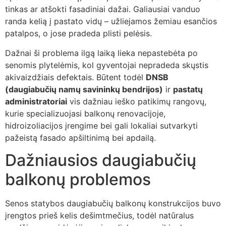
tinkas ar atšokti fasadiniai dažai. Galiausiai vanduo
randa kelią į pastato vidų – užliejamos žemiau esančios
patalpos, o jose pradeda plisti pelėsis.
Dažnai ši problema ilgą laiką lieka nepastebėta po
senomis plytelėmis, kol gyventojai nepradeda skųstis
akivaizdžiais defektais. Būtent todėl
DNSB
(daugiabučių namų savininkų bendrijos)
ir
pastatų
administratoriai
vis dažniau ieško patikimų rangovų,
kurie specializuojasi balkonų renovacijoje,
hidroizoliacijos įrengime bei gali lokaliai sutvarkyti
pažeistą fasado apšiltinimą bei apdailą.
Dažniausios daugiabučių
balkonų problemos
Senos statybos daugiabučių balkonų konstrukcijos buvo
įrengtos prieš kelis dešimtmečius, todėl natūralus