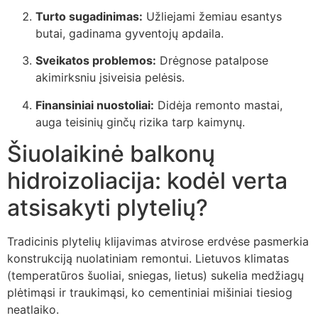
Turto sugadinimas:
Užliejami žemiau esantys
butai, gadinama gyventojų apdaila.
Sveikatos problemos:
Drėgnose patalpose
akimirksniu įsiveisia pelėsis.
Finansiniai nuostoliai:
Didėja remonto mastai,
auga teisinių ginčų rizika tarp kaimynų.
Šiuolaikinė balkonų
hidroizoliacija: kodėl verta
atsisakyti plytelių?
Tradicinis plytelių klijavimas atvirose erdvėse pasmerkia
konstrukciją nuolatiniam remontui. Lietuvos klimatas
(temperatūros šuoliai, sniegas, lietus) sukelia medžiagų
plėtimąsi ir traukimąsi, ko cementiniai mišiniai tiesiog
neatlaiko.