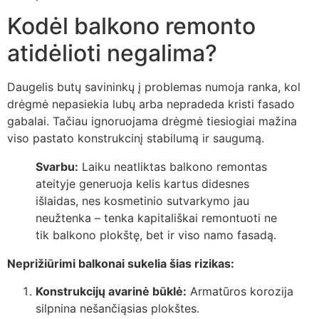
Kodėl balkono remonto
atidėlioti negalima?
Daugelis butų savininkų į problemas numoja ranka, kol
drėgmė nepasiekia lubų arba nepradeda kristi fasado
gabalai. Tačiau ignoruojama drėgmė tiesiogiai mažina
viso pastato konstrukcinį stabilumą ir saugumą.
Svarbu:
Laiku neatliktas balkono remontas
ateityje generuoja kelis kartus didesnes
išlaidas, nes kosmetinio sutvarkymo jau
neužtenka – tenka kapitališkai remontuoti ne
tik balkono plokštę, bet ir viso namo fasadą.
Neprižiūrimi balkonai sukelia šias rizikas:
Konstrukcijų avarinė būklė:
Armatūros korozija
silpnina nešančiąsias plokštes.