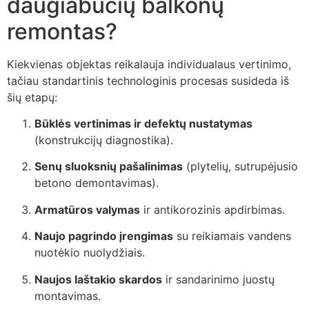
daugiabučių balkonų
remontas?
Kiekvienas objektas reikalauja individualaus vertinimo,
tačiau standartinis technologinis procesas susideda iš
šių etapų:
Būklės vertinimas ir defektų nustatymas
(konstrukcijų diagnostika).
Senų sluoksnių pašalinimas
(plytelių, sutrupėjusio
betono demontavimas).
Armatūros valymas
ir antikorozinis apdirbimas.
Naujo pagrindo įrengimas
su reikiamais vandens
nuotėkio nuolydžiais.
Naujos laštakio skardos
ir sandarinimo juostų
montavimas.