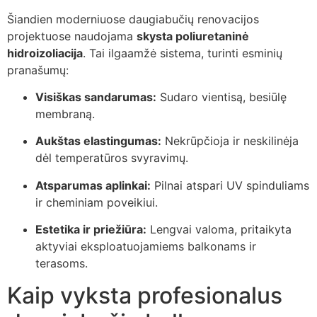
Šiandien moderniuose daugiabučių renovacijos
projektuose naudojama
skysta poliuretaninė
hidroizoliacija
. Tai ilgaamžė sistema, turinti esminių
pranašumų:
Visiškas sandarumas:
Sudaro vientisą, besiūlę
membraną.
Aukštas elastingumas:
Nekrūpčioja ir neskilinėja
dėl temperatūros svyravimų.
Atsparumas aplinkai:
Pilnai atspari UV spinduliams
ir cheminiam poveikiui.
Estetika ir priežiūra:
Lengvai valoma, pritaikyta
aktyviai eksploatuojamiems balkonams ir
terasoms.
Kaip vyksta profesionalus