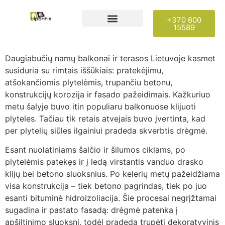
+370 600
15589
Darbų galerija
Daugiabučių namų balkonai ir terasos Lietuvoje kasmet
susiduria su rimtais iššūkiais: pratekėjimu,
atšokančiomis plytelėmis, trupančiu betonu,
konstrukcijų korozija ir fasado pažeidimais. Kažkuriuo
metu šalyje buvo itin populiaru balkonuose klijuoti
plyteles. Tačiau tik retais atvejais buvo įvertinta, kad
per plytelių siūles ilgainiui pradeda skverbtis drėgmė.
Esant nuolatiniams šalčio ir šilumos ciklams, po
plytelėmis patekęs ir į ledą virstantis vanduo drasko
klijų bei betono sluoksnius. Po kelerių metų pažeidžiama
visa konstrukcija – tiek betono pagrindas, tiek po juo
esanti bituminė hidroizoliacija. Šie procesai negrįžtamai
sugadina ir pastato fasadą: drėgmė patenka į
apšiltinimo sluoksnį, todėl pradeda trupėti dekoratyvinis