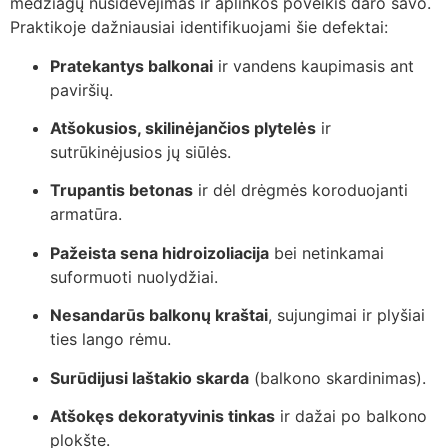
medžiagų nusidėvėjimas ir aplinkos poveikis daro savo.
Praktikoje dažniausiai identifikuojami šie defektai:
Pratekantys balkonai
ir vandens kaupimasis ant
paviršių.
Atšokusios, skilinėjančios plytelės
ir
sutrūkinėjusios jų siūlės.
Trupantis betonas
ir dėl drėgmės koroduojanti
armatūra.
Pažeista sena hidroizoliacija
bei netinkamai
suformuoti nuolydžiai.
Nesandarūs balkonų kraštai
, sujungimai ir plyšiai
ties lango rėmu.
Surūdijusi laštakio skarda
(balkono skardinimas).
Atšokęs dekoratyvinis tinkas
ir dažai po balkono
plokšte.