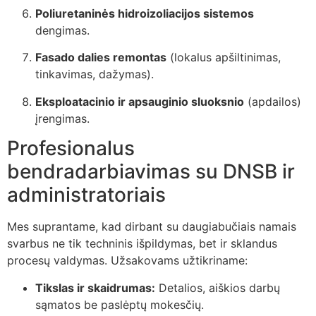
Poliuretaninės hidroizoliacijos sistemos
dengimas.
Fasado dalies remontas
(lokalus apšiltinimas,
tinkavimas, dažymas).
Eksploatacinio ir apsauginio sluoksnio
(apdailos)
įrengimas.
Profesionalus
bendradarbiavimas su DNSB ir
administratoriais
Mes suprantame, kad dirbant su daugiabučiais namais
svarbus ne tik techninis išpildymas, bet ir sklandus
procesų valdymas. Užsakovams užtikriname:
Tikslas ir skaidrumas:
Detalios, aiškios darbų
sąmatos be paslėptų mokesčių.